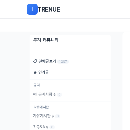
본
TRENUE
T
문
으
로
이
동
투자 커뮤니티
📋
전체글보기
1287
🔥
인기글
공지
📢
공지사항
🔒
0
자유게시판
자유게시판
🔒
0
❓
Q&A
🔒
0