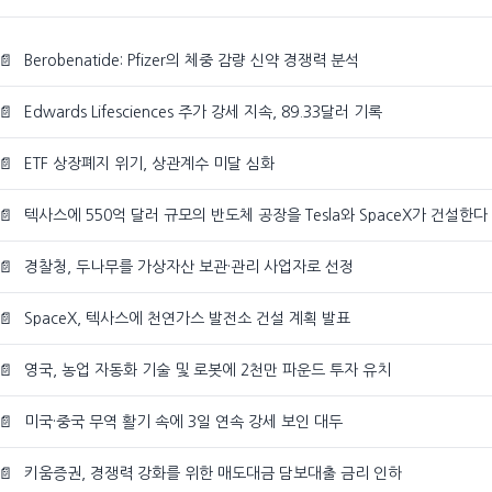
📄
Berobenatide: Pfizer의 체중 감량 신약 경쟁력 분석
📄
Edwards Lifesciences 주가 강세 지속, 89.33달러 기록
📄
ETF 상장폐지 위기, 상관계수 미달 심화
📄
텍사스에 550억 달러 규모의 반도체 공장을 Tesla와 SpaceX가 건설한다
📄
경찰청, 두나무를 가상자산 보관·관리 사업자로 선정
📄
SpaceX, 텍사스에 천연가스 발전소 건설 계획 발표
📄
영국, 농업 자동화 기술 및 로봇에 2천만 파운드 투자 유치
📄
미국·중국 무역 활기 속에 3일 연속 강세 보인 대두
📄
키움증권, 경쟁력 강화를 위한 매도대금 담보대출 금리 인하