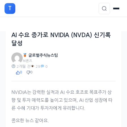
본
T
문
으
로
이
AI 수요 증가로 NVIDIA (NVDA) 신기록
동
달성
글로벌주식뉴스팀
브론즈
2개월 전
29
0
0
0
NVIDIA는 강력한 실적과 AI 수요 호조로 목표주가 상
향 및 투자 매력도를 높이고 있으며, AI 산업 성장에 따
른 수혜 기대가 투자자에게 유리합니다.
중요한 뉴스 같아요.