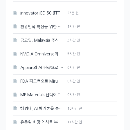
Innovator IBD 50 (FFTY) 주가 200일 이동평균선 아래로 하락
23분 전
환경인식 확산을 위한 포스코퓨처엠의 지역 아동 환경캠프 개최
1시간 전
금요일, Malaysia 주식시장 혼조세를 보이다
3시간 전
NVIDIA Omniverse와 Cosmos 3, 오픈 물리 AI 개발의 선두주자
5시간 전
Appian의 AI 전략으로 성장 촉진
6시간 전
FDA 피드백으로 Mirum Pharmaceuticals(MIRM) 주가 10% 감소
8시간 전
MP Materials 선택이 The Metals Company보다 더 현명한 이유
9시간 전
해병대, AI 해커톤을 통해 교육 및 훈련 혁신에 도전
10시간 전
유준원 회장 엑시트 부상…상상인證 지분 매각 본격 시작
11시간 전