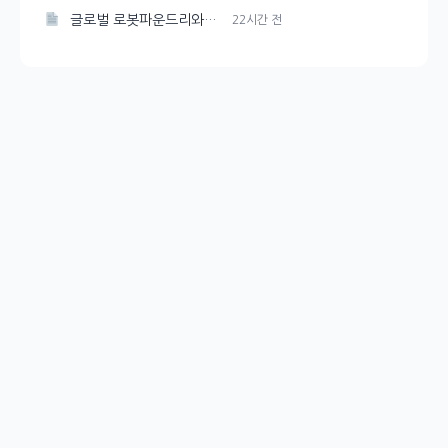
글로벌 로봇파운드리와 K-피지컬AI 선도 추진, 대한민국
22시간 전