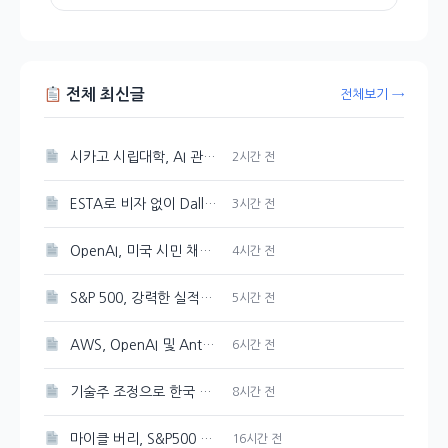
전체 최신글
전체보기 →
시카고 시립대학, AI 관련 학위 과정 개설
2시간 전
ESTA로 비자 없이 Dallas, Atlanta, New York, New Jersey 공항 입국 가능
3시간 전
OpenAI, 미국 시민 채용 방해 혐의로 DOJ 감독 강화 조치 취해
4시간 전
S&P 500, 강력한 실적에 힘입어 새 기록 갱신
5시간 전
AWS, OpenAI 및 Anthropic과 협력하여 개발 도구의 보안 강화
6시간 전
기술주 조정으로 한국 증시 하락 압력 예상
8시간 전
마이클 버리, S&P500 최고점 경고 발신
16시간 전