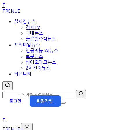
본
T
문
TRENUE
으
실시간뉴스
로
경제TV
이
국내뉴스
동
글로벌주식뉴스
프리미엄뉴스
인공지능-AI뉴스
로봇뉴스
바이오테크뉴스
2차전지뉴스
커뮤니티
로그인
회원가입
T
TRENUE