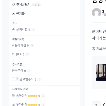
삼성 
📋
전체글보기
1278

🔥
인기글
브
공지
📢
공지사항
🔒
0
쑨이티엔
자에게는
자유게시판
자유게시판
🔒
0
흥미로운
❓
Q&A
🔒
0
주식토론
한국주식
🔒
1
🇺🇸
글로벌주식
🔒
0
유료회원 전용
🎯
종목분석
🔒
0
GOLD
📊
투자전략
0
🔒
0
GOLD