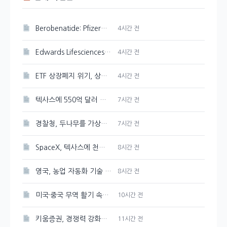
Berobenatide: Pfizer의 체중 감량 신약 경쟁력 분석
4시간 전
Edwards Lifesciences 주가 강세 지속, 89.33달러 기록
4시간 전
ETF 상장폐지 위기, 상관계수 미달 심화
4시간 전
텍사스에 550억 달러 규모의 반도체 공장을 Tesla와 SpaceX가 건설한다
7시간 전
경찰청, 두나무를 가상자산 보관·관리 사업자로 선정
7시간 전
SpaceX, 텍사스에 천연가스 발전소 건설 계획 발표
8시간 전
영국, 농업 자동화 기술 및 로봇에 2천만 파운드 투자 유치
8시간 전
미국·중국 무역 활기 속에 3일 연속 강세 보인 대두
10시간 전
키움증권, 경쟁력 강화를 위한 매도대금 담보대출 금리 인하
11시간 전