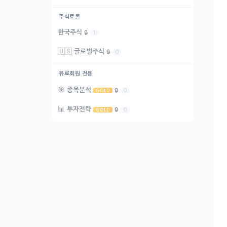
주식토론
한국주식
🔒
1
🇺🇸
글로벌주식
🔒
0
유료회원 전용
🎯
종목분석
🔒
0
GOLD
📊
투자전략
🔒
0
GOLD