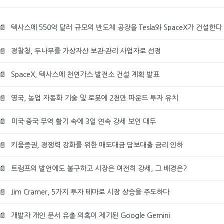
📄
텍사스에 550억 달러 규모의 반도체 공장을 Tesla와 SpaceX가 건설한다
📄
경찰청, 두나무를 가상자산 보관·관리 사업자로 선정
📄
SpaceX, 텍사스에 천연가스 발전소 건설 계획 발표
📄
영국, 농업 자동화 기술 및 로봇에 2천만 파운드 투자 유치
📄
미국·중국 무역 활기 속에 3일 연속 강세 보인 대두
📄
키움증권, 경쟁력 강화를 위한 매도대금 담보대출 금리 인하
📄
트럼프의 발언에도 불구하고 시장은 여전히 강세, 그 배경은?
📄
Jim Cramer, 5가지 투자 테마로 시장 상승을 주도하다
📄
개발자 개인 문서 유출 의혹이 제기된 Google Gemini