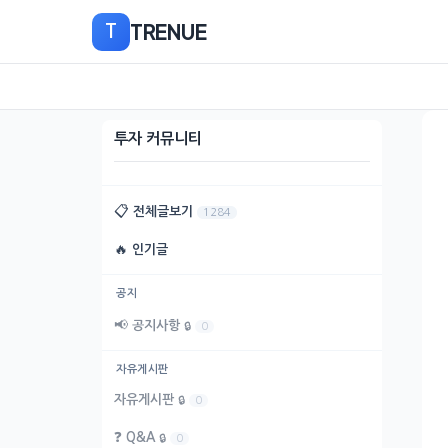
본
TRENUE
T
문
으
로
이
동
투자 커뮤니티
📋
전체글보기
1284
🔥
인기글
공지
📢
공지사항
🔒
0
자유게시판
자유게시판
🔒
0
❓
Q&A
🔒
0