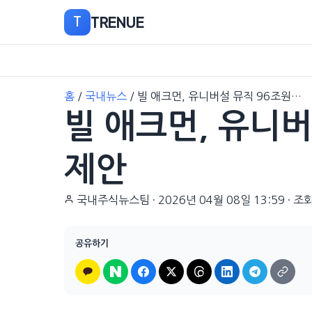
TRENUE
T
본
홈
/
국내뉴스
/
빌 애크먼, 유니버설 뮤직 96조원…
문
빌 애크먼, 유니버
으
로
이
제안
동
국내주식뉴스팀
·
2026년 04월 08일 13:59
·
조회
공유하기