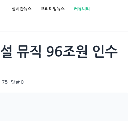
실시간뉴스
프리미엄뉴스
커뮤니티
설 뮤직 96조원 인수
 75
·
댓글 0