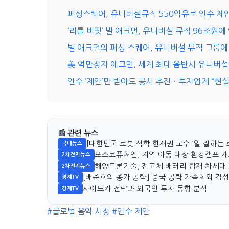
퍼싱스퀘어, 유니버설뮤직 550억유로 인수 제안
‘리틀 버핏’ 빌 애크먼, 유니버설 뮤직 96조원에
빌 애크먼의 퍼싱 스퀘어, 유니버설 뮤직 그룹에 
美 억만장자 애크먼, 세계 최대 음반사 유니버설 
인수 ‘제안’만 받아도 공시 추진…투자업계 “현실
📰 관련 뉴스
[대한민국 로봇 석학 한재권 교수 ‘일 잘하는 
국내뉴스
포스코퓨처엠, 지역 아동 대상 환경캠프 
2차전지뉴스
해양드론기술, 전고체 배터리 탑재 차세대 
2차전지뉴스
[배준호의 종가 공략] 중국 공략 가속화와 감
경제TV
사이드카 전략과 외국인 투자 동향 분석
경제TV
#글로벌 음악 시장
#인수 제안