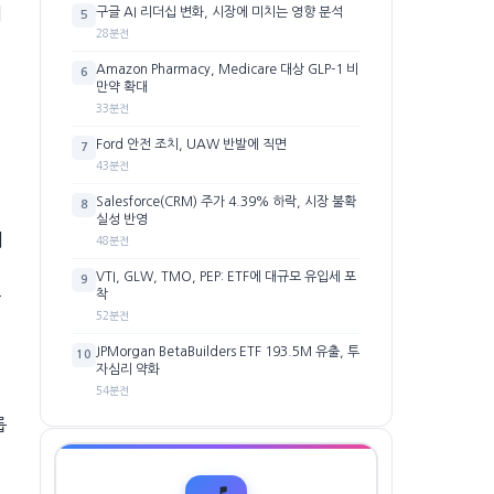
의
구글 AI 리더십 변화, 시장에 미치는 영향 분석
5
28분전
Amazon Pharmacy, Medicare 대상 GLP-1 비
6
만약 확대
33분전
Ford 안전 조치, UAW 반발에 직면
7
43분전
Salesforce(CRM) 주가 4.39% 하락, 시장 불확
8
실성 반영
이
48분전
VTI, GLW, TMO, PEP: ETF에 대규모 유입세 포
9
주
착
52분전
JPMorgan BetaBuilders ETF 193.5M 유출, 투
10
자심리 약화
54분전
룹