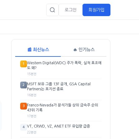
로그인
회원가입
📰 최신뉴스
🔥 인기뉴스
Western Digital(WDC) 주가 폭락, 실적 호조에
1
도 왜?
15분전
MSFT 보유 그룹 13F 공개, GSA Capital
2
Partners는 포지션 종료
16분전
Franco-Nevada가 분석가들 상위 금속주 순위
3
43위 기록
17분전
VT, CRWD, VZ, ANET ETF 유입량 급증
4
22분전