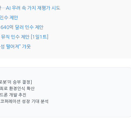
…AI 우려 속 가치 재평가 시도
 인수 제안
640억 달러 인수 제안
뮤직 인수 제안 [1일1트]
성 떨어져” 갸웃
로봇’이 승부 결정]
개최로 환경인식 확산
드론 개발 추진
성코퍼레이션 성장 기대 분석