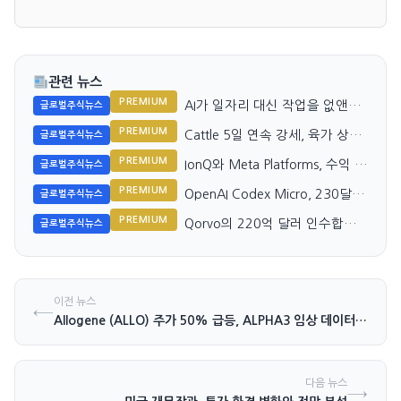
관련 뉴스
PREMIUM
AI가 일자리 대신 작업을 없앤다:
글로벌주식뉴스
Nvidia와 시장
PREMIUM
Cattle 5일 연속 강세, 육가 상승
글로벌주식뉴스
세 지속
PREMIUM
IonQ와 Meta Platforms, 수익 성
글로벌주식뉴스
장 추세 대조
PREMIUM
OpenAI Codex Micro, 230달러
글로벌주식뉴스
Vibe 코딩 키보드의 정체는?
PREMIUM
Qorvo의 220억 달러 인수합병,
글로벌주식뉴스
내부 공시 의미 재조명
이전 뉴스
←
Allogene (ALLO) 주가 50% 급등, ALPHA3 임상 데이터 발표
다음 뉴스
→