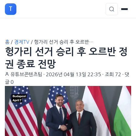
T
본
홈
/
경제TV
/
헝가리 선거 승리 후 오르반…
문
헝가리 선거 승리 후 오르반 정
으
로
권 종료 전망
이
유튜브콘텐츠팀
·
2026년 04월 13일 22:35
·
조회 72
·
댓
동
글 0