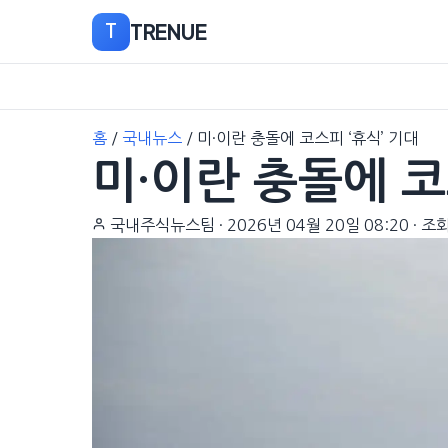
TRENUE
T
본
홈
/
국내뉴스
/
미·이란 충돌에 코스피 ‘휴식’ 기대
문
미·이란 충돌에 코
으
로
이
국내주식뉴스팀
·
2026년 04월 20일 08:20
·
조회
동