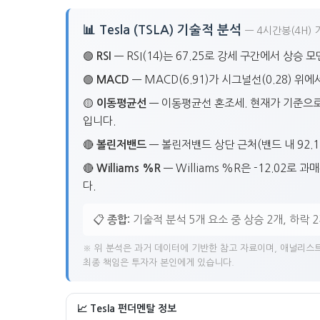
📊 Tesla (TSLA) 기술적 분석
— 4시간봉(4H) 
🟢
RSI
— RSI(14)는 67.25로 강세 구간에서 상승
🟢
MACD
— MACD(6.91)가 시그널선(0.28) 
🟡
이동평균선
— 이동평균선 혼조세. 현재가 기준으로 20봉
입니다.
🔴
볼린저밴드
— 볼린저밴드 상단 근처(밴드 내 92.1
🔴
Williams %R
— Williams %R은 -12.02로
다.
📋
종합:
기술적 분석 5개 요소 중 상승 2개, 하락 
※ 위 분석은 과거 데이터에 기반한 참고 자료이며, 애널리스트
최종 책임은 투자자 본인에게 있습니다.
📈 Tesla 펀더멘탈 정보