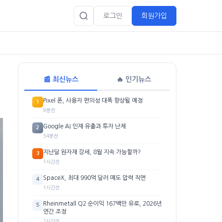
로그인
회원가입
📰 최신뉴스
🔥 인기뉴스
Pixel 폰, 사용자 편의성 대폭 향상될 예정
1
9분전
Google AI 인재 유출과 투자 난제
2
34분전
지난달 원자재 강세, 8월 지속 가능할까?
3
1시간전
SpaceX, 최대 990억 달러 매도 압력 직면
4
1시간전
Rheinmetall Q2 순이익 167백만 유로, 2026년
5
연간 조정
2시간전