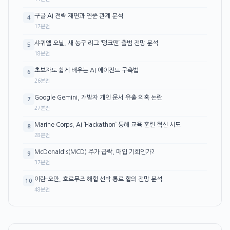
구글 AI 전략 재편과 연준 관계 분석
4
17분전
샤퀴엘 오닐, 새 농구 리그 ‘덩크맨’ 출범 전망 분석
5
18분전
초보자도 쉽게 배우는 AI 에이전트 구축법
6
26분전
Google Gemini, 개발자 개인 문서 유출 의혹 논란
7
27분전
Marine Corps, AI ‘Hackathon’ 통해 교육·훈련 혁신 시도
8
28분전
McDonald's(MCD) 주가 급락, 매입 기회인가?
9
37분전
이란-오만, 호르무즈 해협 선박 통로 합의 전망 분석
10
48분전