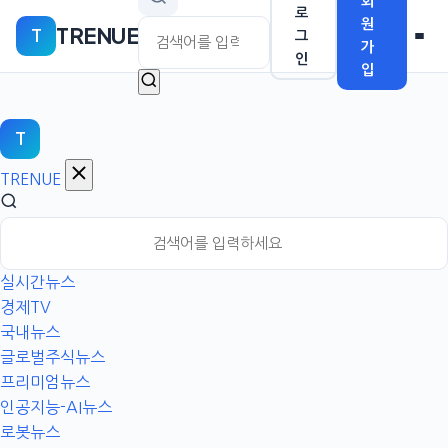
회
본
로
원
TRENUE
T
문
그
가
인
으
입
로
이
동
T
TRENUE
실시간뉴스
경제TV
국내뉴스
글로벌주식뉴스
프리미엄뉴스
인공지능-AI뉴스
로봇뉴스