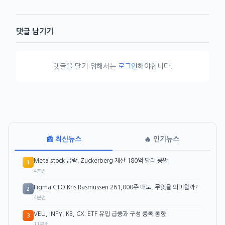
댓글 남기기
댓글을 달기 위해서는
로그인
해야합니다.
📰 최신뉴스
🔥 인기뉴스
Meta stock 급락, Zuckerberg 재산 180억 달러 증발
1
4분전
Figma CTO Kris Rasmussen 261,000주 매도, 무엇을 의미할까?
2
4분전
VEU, INFY, KB, CX: ETF 유입 급증과 구성 종목 동향
3
11분전