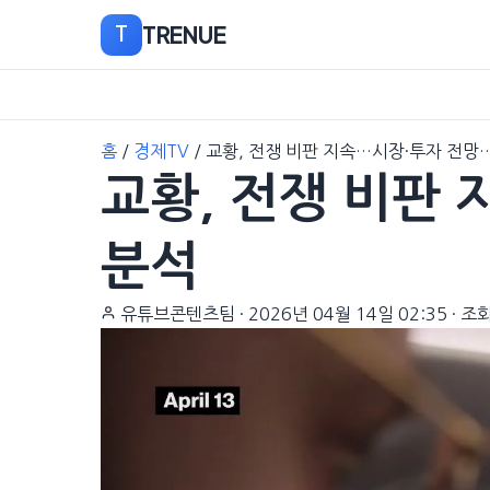
TRENUE
T
본
홈
/
경제TV
/
교황, 전쟁 비판 지속…시장·투자 전망
문
교황, 전쟁 비판
으
로
이
분석
동
유튜브콘텐츠팀
·
2026년 04월 14일 02:35
·
조회