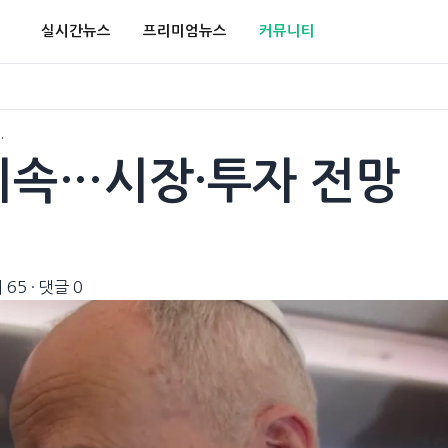
실시간뉴스
프리미엄뉴스
커뮤니티
…
 지속…시장·투자 전망
 65
·
댓글 0