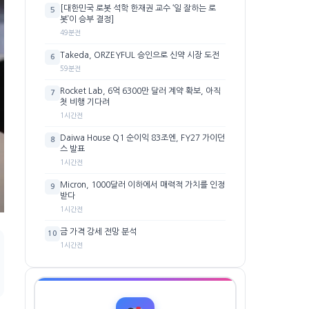
[대한민국 로봇 석학 한재권 교수 ‘일 잘하는 로
5
봇’이 승부 결정]
49분전
Takeda, ORZEYFUL 승인으로 신약 시장 도전
6
59분전
Rocket Lab, 6억 6300만 달러 계약 확보, 아직
7
첫 비행 기다려
1시간전
Daiwa House Q1 순이익 83조엔, FY27 가이던
8
스 발표
1시간전
Micron, 1000달러 이하에서 매력적 가치를 인정
9
받다
1시간전
금 가격 강세 전망 분석
10
1시간전