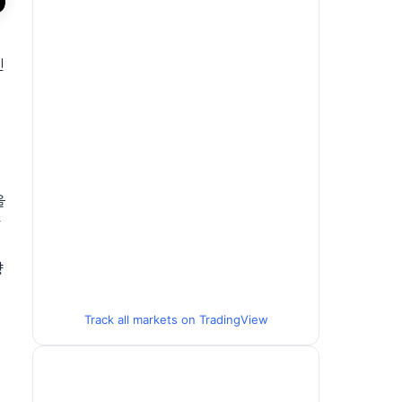
긴
에
을
상
향
Track all markets on TradingView
이